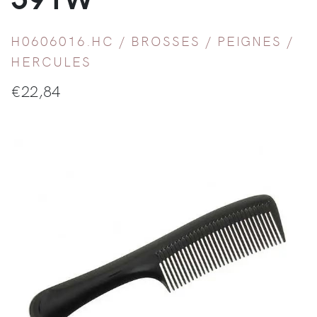
H0606016.HC /
BROSSES / PEIGNES
/
HERCULES
€
22,84