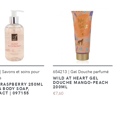
DÉTAILS
DÉTAILS
|
Savons et soins pour
654213
|
Gel Douche parfumé
s
WILD AT HEART GEL
DOUCHE MANGO-PEACH
 RASPBERRY 250ML
200ML
& BODY SOAP,
ACT | 097155
€7,60