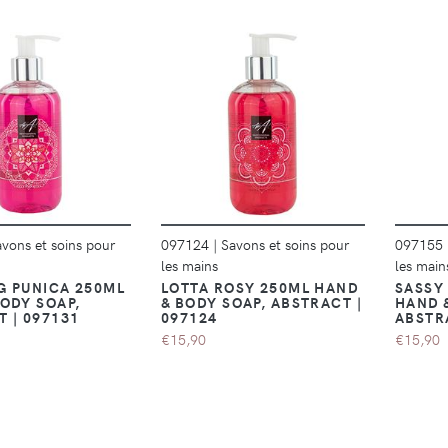
DÉTAILS
DÉTAILS
vons et soins pour
097124
|
Savons et soins pour
097155
les mains
les main
G PUNICA 250ML
LOTTA ROSY 250ML HAND
SASSY
ODY SOAP,
& BODY SOAP, ABSTRACT |
HAND 
 | 097131
097124
ABSTR
€15,90
€15,90