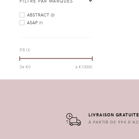
FILTRE PAR MARQUES
ABSTRACT
(3)
ASAP
(1)
PRIX
De €
0
à €
10000
LIVRAISON GRATUIT
À PARTIR DE 99€ D'AC