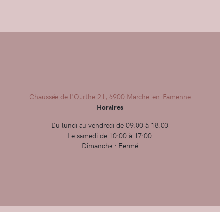
Chaussée de l'Ourthe 21, 6900 Marche-en-Famenne
Horaires
Du lundi au vendredi de 09:00 à 18:00
Le samedi de 10:00 à 17:00
Dimanche : Fermé