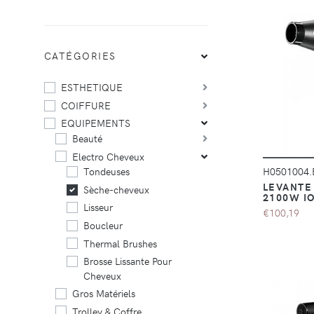
CATÉGORIES
ESTHETIQUE
COIFFURE
EQUIPEMENTS
Beauté
Electro Cheveux
H0501004
Tondeuses
LEVANTE
Sèche-cheveux
2100W I
Lisseur
€100,19
Boucleur
Thermal Brushes
Brosse Lissante Pour
Cheveux
Gros Matériels
Trolley & Coffre