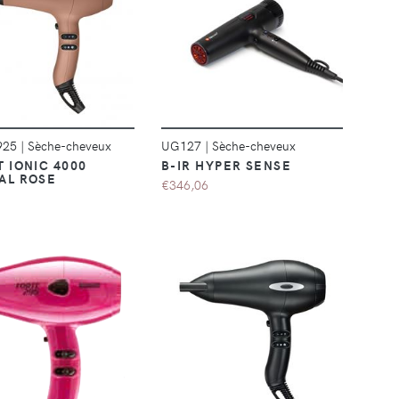
DÉTAILS
DÉTAILS
925
|
Sèche-cheveux
UG127
|
Sèche-cheveux
T IONIC 4000
B-IR HYPER SENSE
AL ROSE
€346,06
DÉTAILS
DÉTAILS