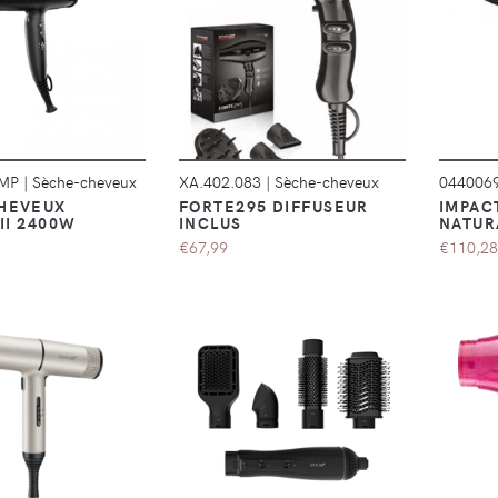
DÉTAILS
DÉTAILS
.MP
|
Sèche-cheveux
XA.402.083
|
Sèche-cheveux
044006
HEVEUX
FORTE295 DIFFUSEUR
IMPAC
 II 2400W
INCLUS
NATUR
€67,99
€110,28
DÉTAILS
DÉTAILS