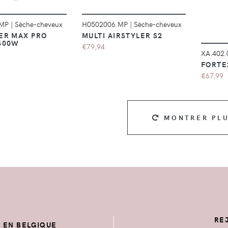
.MP
|
Sèche-cheveux
H0502006.MP
|
Sèche-cheveux
ER MAX PRO
MULTI AIRSTYLER S2
400W
€79,94
XA.402
FORTE
€67,99
MONTRER PL
RE
E EN BELGIQUE