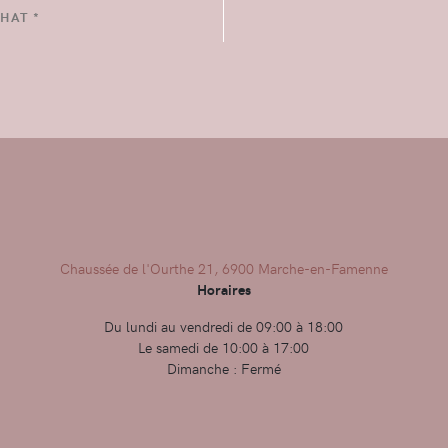
HAT *
Chaussée de l'Ourthe 21, 6900 Marche-en-Famenne
Horaires
Du lundi au vendredi de 09:00 à 18:00
Le samedi de 10:00 à 17:00
Dimanche : Fermé