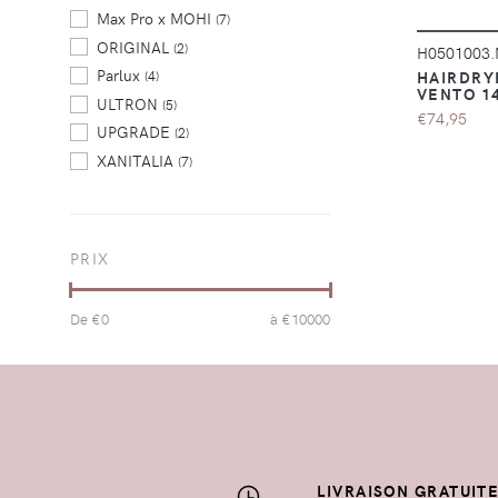
Max Pro x MOHI
(7)
ORIGINAL
(2)
H0501003
Parlux
HAIRDRY
(4)
VENTO 1
ULTRON
(5)
€74,95
UPGRADE
(2)
XANITALIA
(7)
PRIX
De €
0
à €
10000
LIVRAISON GRATUIT