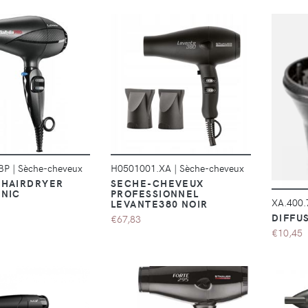
DÉTAILS
DÉTAILS
.BP
|
Sèche-cheveux
H0501001.XA
|
Sèche-cheveux
 HAIRDRYER
SECHE-CHEVEUX
ONIC
PROFESSIONNEL
XA.400
LEVANTE380 NOIR
DIFFU
€67,83
€10,45