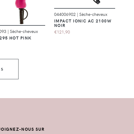
044006902
|
Sèche-cheveux
IMPACT IONIC AC 2100W
NOIR
.093
|
Sèche-cheveux
€121,90
295 HOT PINK
US
JOIGNEZ-NOUS SUR