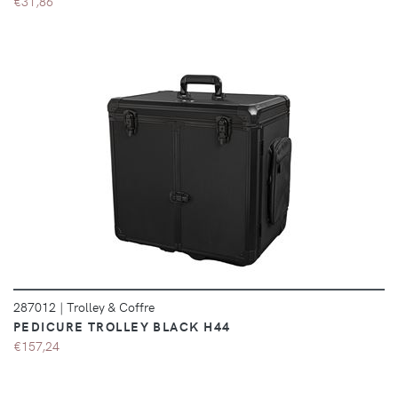
€31,86
DÉTAILS
287012
|
Trolley & Coffre
PEDICURE TROLLEY BLACK H44
€157,24