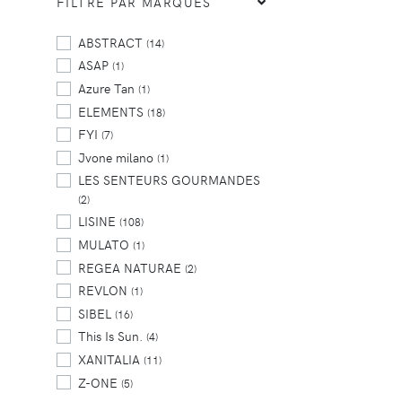
FILTRE PAR MARQUES
ABSTRACT
(14)
ASAP
(1)
Azure Tan
(1)
ELEMENTS
(18)
FYI
(7)
Jvone milano
(1)
LES SENTEURS GOURMANDES
(2)
LISINE
(108)
MULATO
(1)
REGEA NATURAE
(2)
REVLON
(1)
SIBEL
(16)
This Is Sun.
(4)
XANITALIA
(11)
Z-ONE
(5)