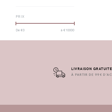
PRIX
De €
0
à €
10000
LIVRAISON GRATUIT
À PARTIR DE 99€ D'AC