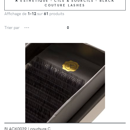
ESTHETIQUE - CILS & SOURCILS - BLACK
COUTURE LASHES
Affichage de
1-12
sur
61
produits
Trier par
DÉTAILS
BLACK0039
|
courbure C