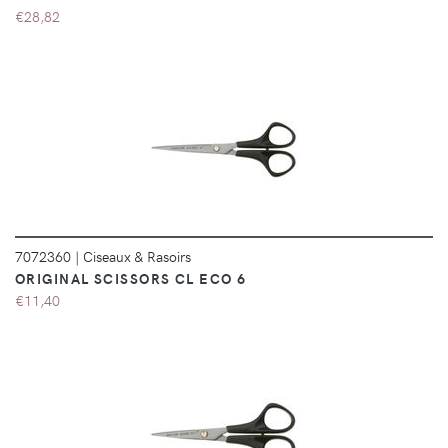
€28,82
DÉTAILS
7072360
|
Ciseaux & Rasoirs
ORIGINAL SCISSORS CL ECO 6
€11,40
DÉTAILS