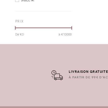
(4)
PRIX
De €
0
à €
10000
LIVRAISON GRATUIT
À PARTIR DE 99€ D'AC