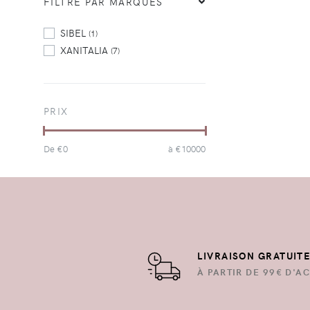
FILTRE PAR MARQUES
SIBEL
(1)
XANITALIA
(7)
PRIX
De €
0
à €
10000
LIVRAISON GRATUIT
À PARTIR DE 99€ D'AC