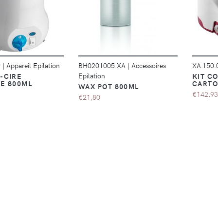
DÉTAILS
DÉTAILS
9
|
Appareil Epilation
BH0201005.XA
|
Accessoires
XA.150
Epilation
-CIRE
KIT C
E 800ML
CARTO
WAX POT 800ML
€142,93
€21,80