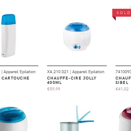
SOLD
DÉTAILS
DÉTAILS
2
|
Appareil Epilation
XA.210.021
|
Appareil Epilation
741009
 CARTOUCHE
CHAUFFE-CIRE JOLLY
CHAUF
400ML
SIBEL
€59,99
€41,02