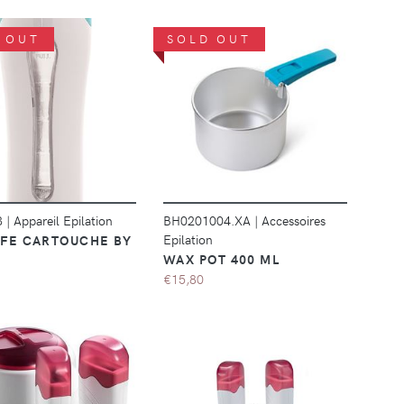
 OUT
SOLD OUT
DÉTAILS
DÉTAILS
3
|
Appareil Epilation
BH0201004.XA
|
Accessoires
Epilation
FE CARTOUCHE BY
WAX POT 400 ML
€15,80