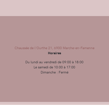
Chaussée de l'Ourthe 21, 6900 Marche-en-Famenne
Horaires
Du lundi au vendredi de 09:00 à 18:00
Le samedi de 10:00 à 17:00
Dimanche : Fermé