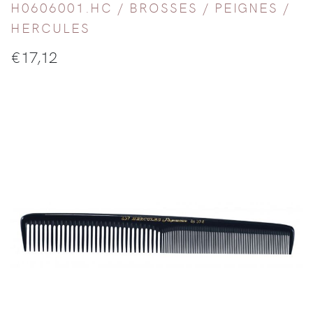
H0606001.HC /
BROSSES / PEIGNES
/
HERCULES
€
17,12