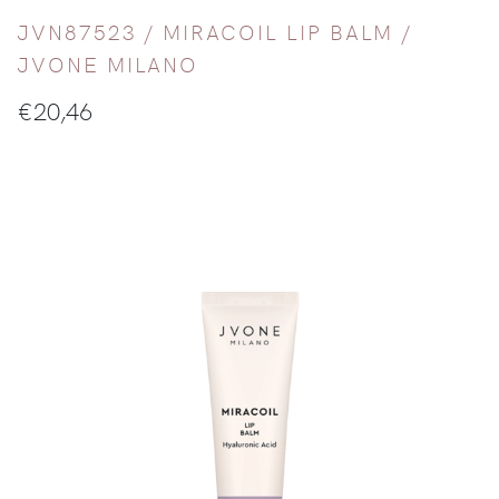
JVN87523 /
MIRACOIL LIP BALM
/
JVONE MILANO
€
20,46