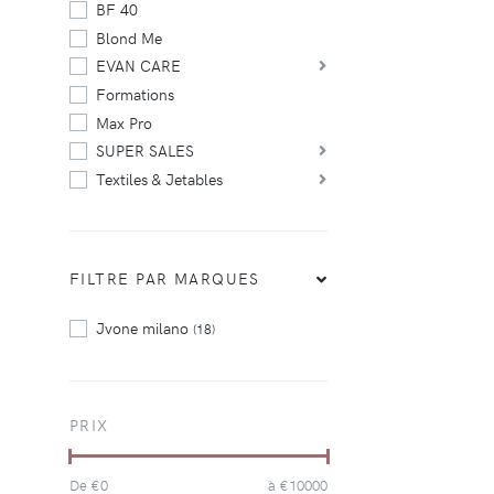
BF 40
Blond Me
EVAN CARE
Formations
Max Pro
SUPER SALES
Textiles & Jetables
FILTRE PAR MARQUES
Jvone milano
(18)
PRIX
De €
0
à €
10000