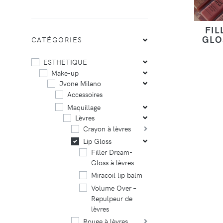
FIL
GLO
CATÉGORIES
ESTHETIQUE
Make-up
Jvone Milano
Accessoires
Maquillage
Lèvres
Crayon à lèvres
Lip Gloss
Filler Dream-
Gloss à lèvres
Miracoil lip balm
Volume Over –
Repulpeur de
lèvres
Rouge à lèvres