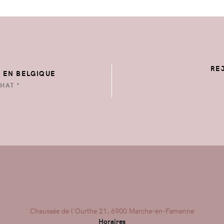
RE
E EN BELGIQUE
HAT *
Chaussée de l'Ourthe 21, 6900 Marche-en-Famenne
Horaires