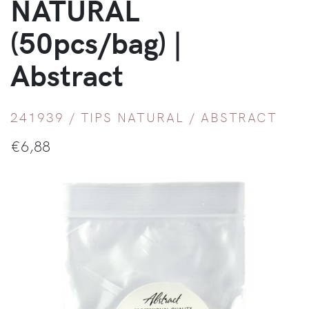
NATURAL
(50pcs/bag) |
Abstract
241939 /
TIPS NATURAL
/
ABSTRACT
€
6,88