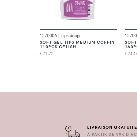
1270006
|
Tips design
1270
SOFT GEL TIPS MEDIUM COFFIN
SOFT
110PCS GELISH
160P
€21,72
€24,1
LIVRAISON GRATUIT
À PARTIR DE 99€ D'AC