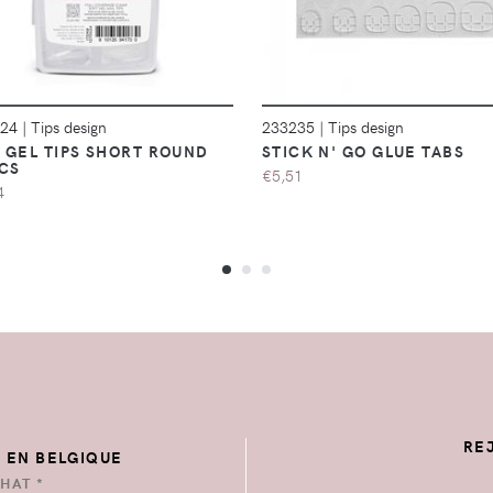
024
|
Tips design
233235
|
Tips design
 GEL TIPS SHORT ROUND
STICK N' GO GLUE TABS
CS
€5,51
4
RE
E EN BELGIQUE
HAT *