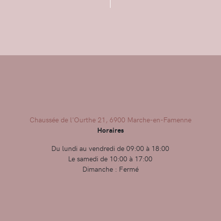
Chaussée de l'Ourthe 21, 6900 Marche-en-Famenne
Horaires
Du lundi au vendredi de 09:00 à 18:00
Le samedi de 10:00 à 17:00
Dimanche : Fermé