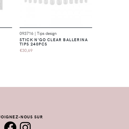
093716
|
Tips design
102456
|
Tips d
STICK N'GO CLEAR BALLERINA
STICK N'GO 
TIPS 240PCS
BALLERINA T
€30,69
€30,69
JOIGNEZ-NOUS SUR