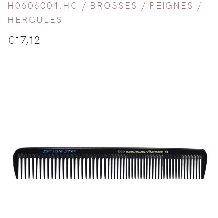
H0606004.HC /
BROSSES / PEIGNES
/
HERCULES
€
17,12