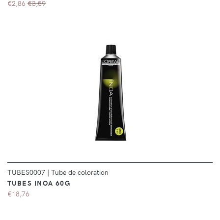
€2,86
€3,59
DÉTAILS
TUBES0007
|
Tube de coloration
TUBES INOA 60G
€18,76