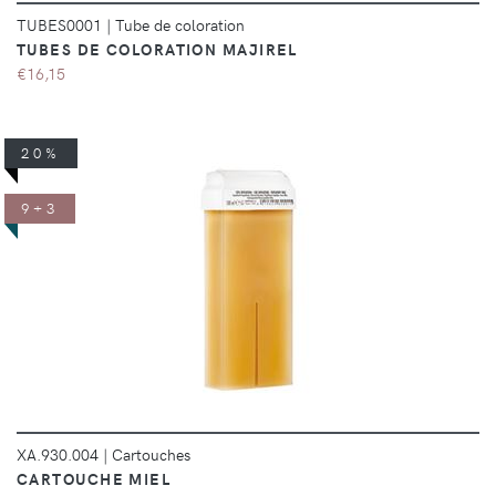
TUBES0001
|
Tube de coloration
TUBES DE COLORATION MAJIREL
€16,15
20%
9+3
DÉTAILS
XA.930.004
|
Cartouches
CARTOUCHE MIEL