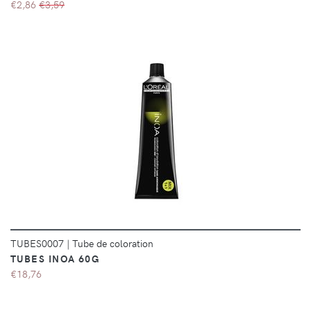
€2,86
€3,59
DÉTAILS
TUBES0007
|
Tube de coloration
TUBES INOA 60G
€18,76