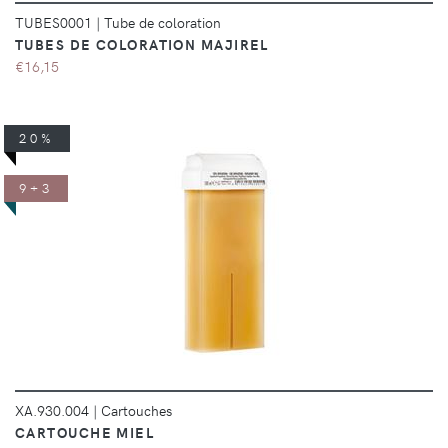
TUBES0001
|
Tube de coloration
TUBES DE COLORATION MAJIREL
€16,15
20%
9+3
DÉTAILS
XA.930.004
|
Cartouches
CARTOUCHE MIEL