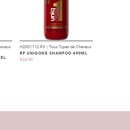
DÉTAILS
heveux
H2001112.RV
|
Tous Types de Cheveux
H2001117.RV
|
RP UNIQONE SHAMPOO 490ML
SHAMPOOING
 5L
OROFLUIDO 
€24,99
€16,00