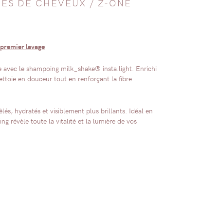
PES DE CHEVEUX
/
Z-ONE
 premier lavage
e avec le shampoing milk_shake® insta.light. Enrichi
nettoie en douceur tout en renforçant la fibre
lés, hydratés et visiblement plus brillants. Idéal en
g révèle toute la vitalité et la lumière de vos