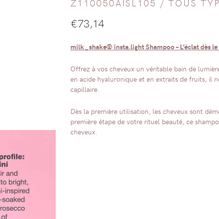
Z110050AISL105 /
TOUS TY
€
73,14
milk_shake® insta.light Shampoo – L’éclat dès le
Offrez à vos cheveux un véritable bain de lumièr
en acide hyaluronique et en extraits de fruits, il 
capillaire.
Dès la première utilisation, les cheveux sont démê
première étape de votre rituel beauté, ce shampoin
cheveux.