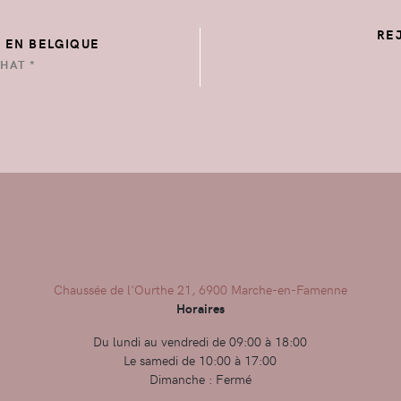
RE
E EN BELGIQUE
HAT *
Chaussée de l'Ourthe 21, 6900 Marche-en-Famenne
Horaires
Du lundi au vendredi de 09:00 à 18:00
Le samedi de 10:00 à 17:00
Dimanche : Fermé