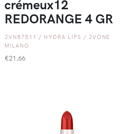
crémeux12
REDORANGE 4 GR
JVN87511 /
HYDRA LIPS
/
JVONE
MILANO
€
21,66