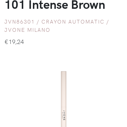
101 Intense Brown
JVN86301 /
CRAYON AUTOMATIC
/
JVONE MILANO
€
19,24