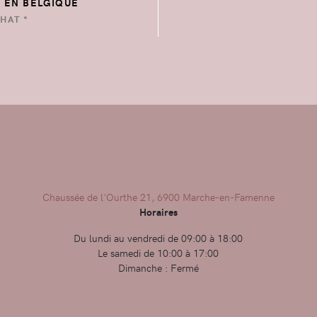
E EN BELGIQUE
HAT *
Chaussée de l'Ourthe 21, 6900 Marche-en-Famenne
Horaires
Du lundi au vendredi de 09:00 à 18:00
Le samedi de 10:00 à 17:00
Dimanche : Fermé