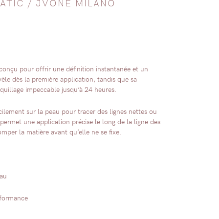
ATIC
/
JVONE MILANO
onçu pour offrir une définition instantanée et un
vèle dès la première application, tandis que sa
quillage impeccable jusqu’à 24 heures.
cilement sur la peau pour tracer des lignes nettes ou
 permet une application précise le long de la ligne des
omper la matière avant qu’elle ne se fixe.
eau
rformance