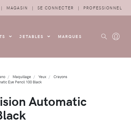
|
MAGASIN
|
SE CONNECTER
|
PROFESSIONNEL
TS
JETABLES
MARQUES
ano
Maquillage
Yeux
Crayons
atic Eye Pencil 100 Black
ision Automatic
Black