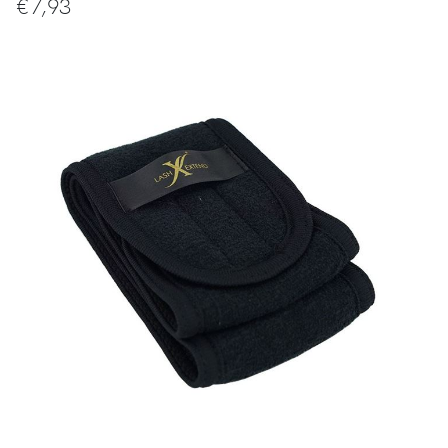
€
7,93