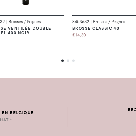
932
|
Brosses / Peignes
8453632
|
Brosses / Peignes
SE VENTILÉE DOUBLE
BROSSE CLASSIC 48
EL 400 NOIR
€14,30
RE
E EN BELGIQUE
HAT *