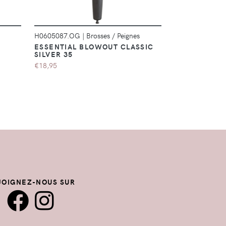
H0605087.OG
|
Brosses / Peignes
8462142
|
Bross
ESSENTIAL BLOWOUT CLASSIC
ORIGINAL C
SILVER 35
€8,26
€18,95
JOIGNEZ-NOUS SUR