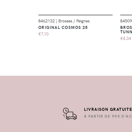
8462132
|
Brosses / Peignes
8450
ORIGINAL COSMOS 25
BROS
TUNN
€7,10
€4,34
LIVRAISON GRATUIT
À PARTIR DE 99€ D'AC