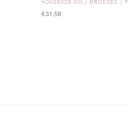
H0605028.OG /
BROSSES / 
€
31,58