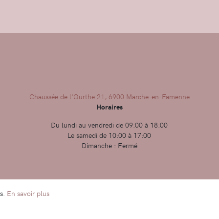
Chaussée de l'Ourthe 21, 6900 Marche-en-Famenne
Horaires
Du lundi au vendredi de 09:00 à 18:00
Le samedi de 10:00 à 17:00
Dimanche : Fermé
es.
En savoir plus