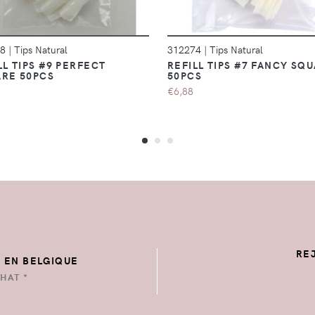
58
|
Tips Natural
312274
|
Tips Natural
LL TIPS #9 PERFECT
REFILL TIPS #7 FANCY SQ
RE 50PCS
50PCS
€6,88
RE
E EN BELGIQUE
HAT *