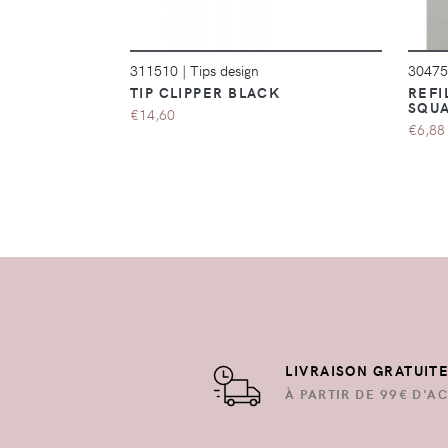
311510
|
Tips design
3047
TIP CLIPPER BLACK
REFI
SQUA
€14,60
€6,88
LIVRAISON GRATUIT
À PARTIR DE 99€ D'AC