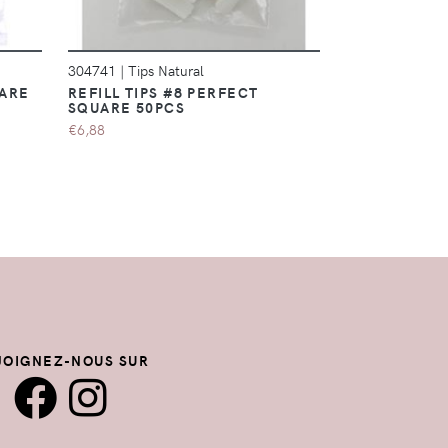
304741
|
Tips Natural
304765
|
Tips N
UARE
REFILL TIPS #8 PERFECT
REFILL TIPS
SQUARE 50PCS
SQUARE 50P
€6,88
€6,88
JOIGNEZ-NOUS SUR