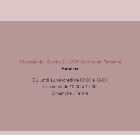
Chaussée de l'Ourthe 21, 6900 Marche-en-Famenne
Horaires
Du lundi au vendredi de 09:00 à 18:00
Le samedi de 10:00 à 17:00
Dimanche : Fermé