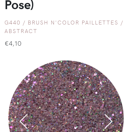
Pose)
G440 /
BRUSH N'COLOR PAILLETTES
/
ABSTRACT
€
4,10