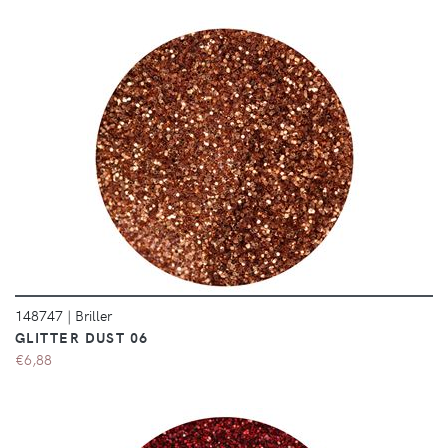
DÉTAILS
148747
|
Briller
GLITTER DUST 06
€6,88