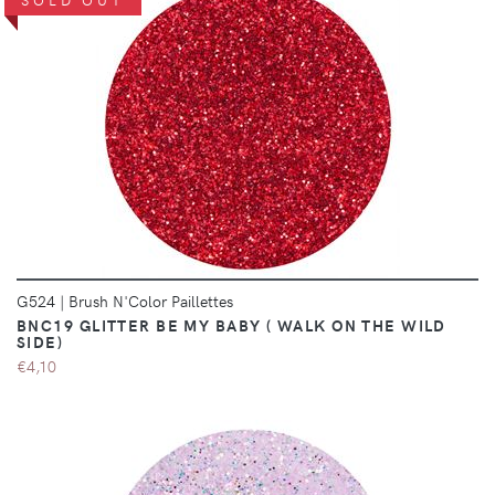
DÉTAILS
G524
|
Brush N'Color Paillettes
BNC19 GLITTER BE MY BABY ( WALK ON THE WILD
SIDE)
€4,10