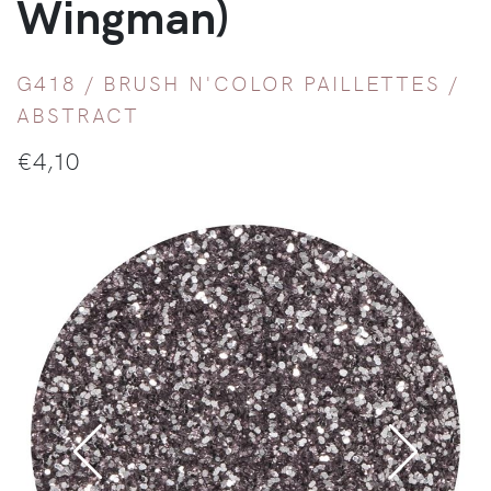
Wingman)
G418 /
BRUSH N'COLOR PAILLETTES
/
ABSTRACT
€
4,10