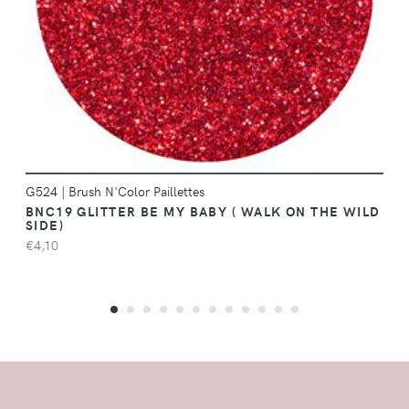
G524
|
Brush N'Color Paillettes
BNC19 GLITTER BE MY BABY ( WALK ON THE WILD
SIDE)
€4,10