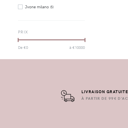
Jvone milano
(5)
PRIX
De €
0
à €
10000
LIVRAISON GRATUIT
À PARTIR DE 99€ D'AC