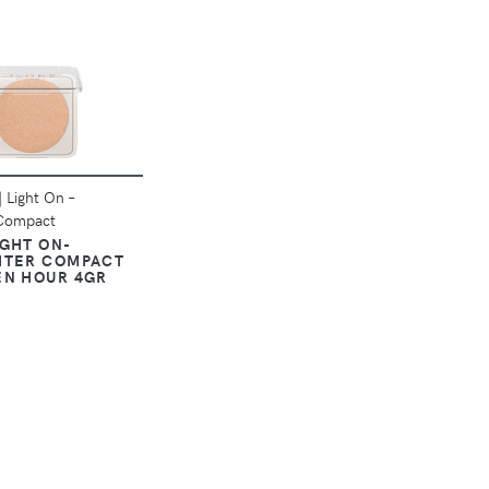
DÉTAILS
|
Light On –
rCompact
IGHT ON-
HTER COMPACT
EN HOUR 4GR