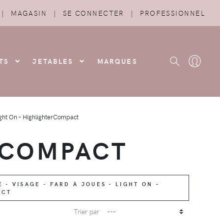
|
MAGASIN
|
SE CONNECTER
|
PROFESSIONNEL
TS
JETABLES
MARQUES
ght On – HighlighterCompact
RCOMPACT
- VISAGE - FARD À JOUES - LIGHT ON –
ACT
Trier par