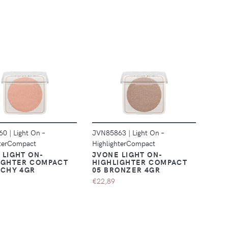
DÉTAILS
DÉTAILS
860
|
Light On –
JVN85863
|
Light On –
hterCompact
HighlighterCompact
 LIGHT ON-
JVONE LIGHT ON-
IGHTER COMPACT
HIGHLIGHTER COMPACT
ACHY 4GR
05 BRONZER 4GR
€22,89