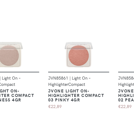
DÉTAILS
DÉTAILS
|
Light On –
JVN85861
|
Light On –
JVN85
rCompact
HighlighterCompact
Highlig
IGHT ON-
JVONE LIGHT ON-
JVONE
HTER COMPACT
HIGHLIGHTER COMPACT
HIGHL
NESS 4GR
03 PINKY 4GR
02 PE
€22,89
€22,89