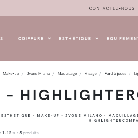
CONTACTEZ-NOUS
S
COIFFURE
ESTHÉTIQUE
EQUIPEMEN
Make-up
Jvone Milano
Maquillage
Visage
Fard à joues
Li
N – HIGHLIGHTE
ESTHETIQUE - MAKE-UP - JVONE MILANO - MAQUILLAGE 
HIGHLIGHTERCOMP
de
1-12
sur
5
produits