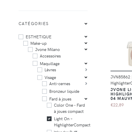
CATÉGORIES
ESTHETIQUE
Make-up
Jvone Milano
Accessoires
Maquillage
Lèvres
JVN85862
Visage
Highlighte
Anti-cernes
JVONE L
Bronzeur liquide
HIGHLIG
04 MAUV
Fard à joues
€22,89
Color One - Fard
à joues compact
Light On –
HighlighterCompact