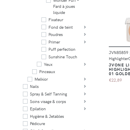
Wonder Puff –
Fard à joues
liquide
Fixateur
Fond de teint
Poudres
Primer
Puff perfection
JVN85859
Sunshine Touch
Highlighte
Yeux
JVONE L
HIGHLIG
Pinceaux
01 GOLD
Melkior
€22,89
Nails
Spray & Self Tanning
Soins visage & corps
Epilation
Hygiène & Jetables
Pédicure