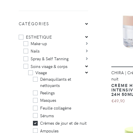
CATÉGORIES
ESTHETIQUE
Make-up
Nails
Spray & Self Tanning
Soins visage & corps
CHIRA
|
Cr
Visage
nuit
Démaquillants et
nettoyants
CRÈME H
INTENSIV
Peelings
24H 50M
Masques
€49,90
Feuille collagène
Sérums
Crèmes de jour et de nuit
Ampoules