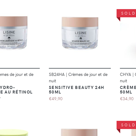
SOLD
DÉTAILS
DÉTAILS
èmes de jour et de
SB24HA
|
Crèmes de jour et de
CHYA
|
nuit
nuit
YDRO-
SENSITIVE BEAUTY 24H
CRÈME
E AU RÉTINOL
50ML
50ML
L
€49,90
€34,90
SOLD