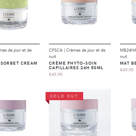
DÉTAILS
DÉTAILS
mes de jour et de
CPSCA
|
Crèmes de jour et de
MB24H
nuit
nuit
 SORBET CREAM
CRÈME PHYTO-SOIN
MAT B
CAPILLAIRES 24H 50ML
€49,90
€49,90
SOLD OUT
DÉTAILS
DÉTAILS