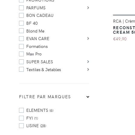
PARFUMS
BON CADEAU
RCA
|
Crème
BF 40
RECONST
Blond Me
CREAM 5
EVAN CARE
€49,90
Formations
Max Pro
SUPER SALES
Textiles & Jetables
FILTRE PAR MARQUES
ELEMENTS
(6)
FYI
(1)
LISINE
(28)