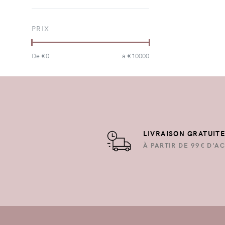
PRIX
De €
0
à €
10000
LIVRAISON GRATUIT
À PARTIR DE 99€ D'AC