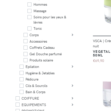
Hommes
Massage
Soins pour les yeux &
lèvres
Tonic
Corps
VSCA
|
Crè
Accessoires
nuit
Coffrets Cadeau
VEGETAL
Gel Douche parfumé
50ML
Produits solaire
€69,90
Epilation
Hygiène & Jetables
Pédicure
Cils & Sourcils
Bain & Corps
COIFFURE
EQUIPEMENTS
PROMOTIONS