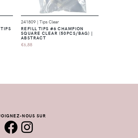
241809
|
Tips Clear
241823
|
Tips C
TIPS
REFILL TIPS #6 CHAMPION
REFILL TIPS
SQUARE CLEAR (50PCS/BAG) |
SQUARE CLEA
ABSTRACT
ABSTRACT
€6,88
€6,88
JOIGNEZ-NOUS SUR