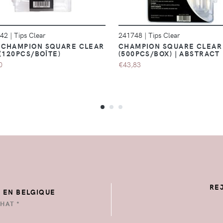
942
|
Tips Clear
241748
|
Tips Clear
CHAMPION SQUARE CLEAR
CHAMPION SQUARE CLEAR 
 (120PCS/BOÎTE)
(500PCS/BOX) | ABSTRACT
0
€43,83
RE
E EN BELGIQUE
HAT *