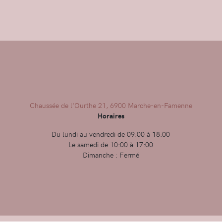
Chaussée de l'Ourthe 21, 6900 Marche-en-Famenne
Horaires
Du lundi au vendredi de 09:00 à 18:00
Le samedi de 10:00 à 17:00
Dimanche : Fermé