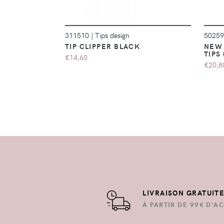
311510
|
Tips design
5025
TIP CLIPPER BLACK
NEW 
TIPS
€14,60
€20,8
LIVRAISON GRATUIT
À PARTIR DE 99€ D'AC