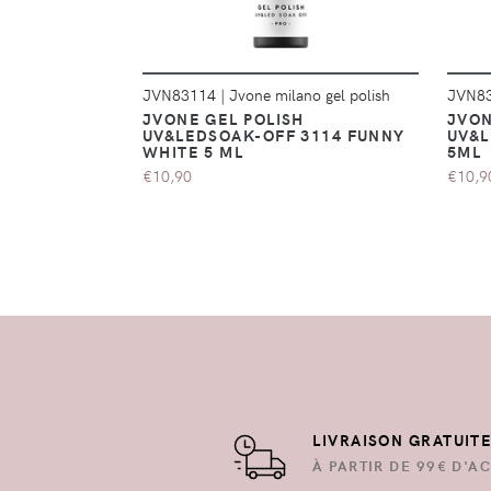
JVN83114
|
Jvone milano gel polish
JVN8
JVONE GEL POLISH
JVON
UV&LEDSOAK-OFF 3114 FUNNY
UV&L
WHITE 5 ML
5ML
€10,90
€10,9
LIVRAISON GRATUIT
À PARTIR DE 99€ D'AC