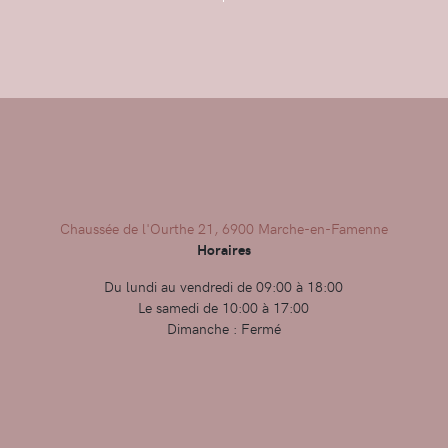
Chaussée de l'Ourthe 21, 6900 Marche-en-Famenne
Horaires
Du lundi au vendredi de 09:00 à 18:00
Le samedi de 10:00 à 17:00
Dimanche : Fermé