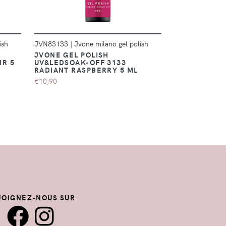
ish
JVN83133
|
Jvone milano gel polish
JVN83132
|
Jvo
JVONE GEL POLISH
JVONE GEL P
IR 5
UV&LEDSOAK-OFF 3133
UV&LEDSOAK
RADIANT RASPBERRY 5 ML
HOT 5 ML
€10,90
€10,90
JOIGNEZ-NOUS SUR