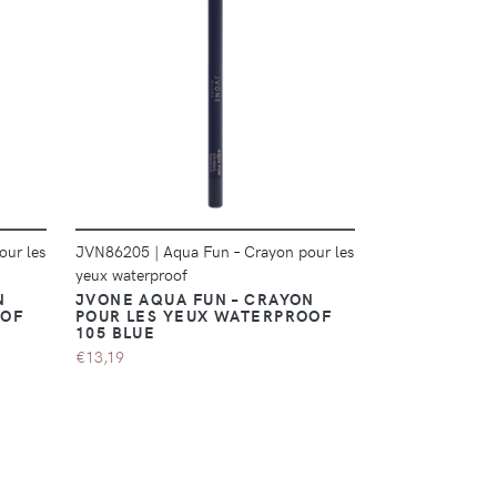
DÉTAILS
our les
JVN86205
|
Aqua Fun – Crayon pour les
JVN86204
|
Aqu
yeux waterproof
yeux waterproof
N
JVONE AQUA FUN – CRAYON
JVONE AQUA
OOF
POUR LES YEUX WATERPROOF
POUR LES Y
105 BLUE
104 PURPLE
€13,19
€13,19