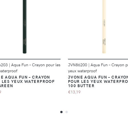
DÉTAILS
DÉTAILS
6203
|
Aqua Fun – Crayon pour les
JVN86200
|
Aqua Fun – Crayon p
waterproof
yeux waterproof
E AQUA FUN – CRAYON
JVONE AQUA FUN – CRAYO
 LES YEUX WATERPROOF
POUR LES YEUX WATERPR
GREEN
100 BUTTER
9
€13,19