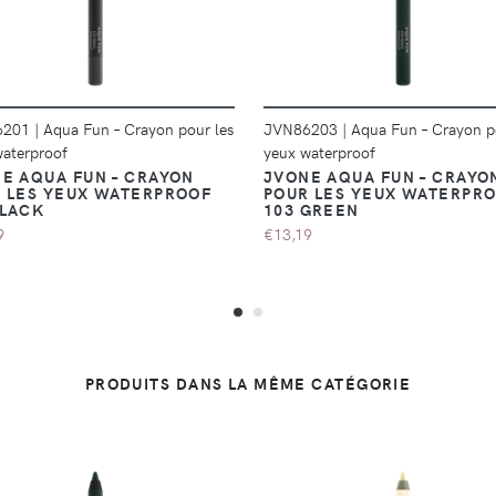
6201
|
Aqua Fun – Crayon pour les
JVN86203
|
Aqua Fun – Crayon p
waterproof
yeux waterproof
E AQUA FUN – CRAYON
JVONE AQUA FUN – CRAYO
 LES YEUX WATERPROOF
POUR LES YEUX WATERPR
BLACK
103 GREEN
9
€13,19
PRODUITS DANS LA MÊME CATÉGORIE