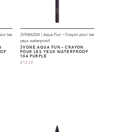
our les
JVN86204
|
Aqua Fun – Crayon pour les
JVN86205
|
Aqu
yeux waterproof
yeux waterproof
N
JVONE AQUA FUN – CRAYON
JVONE AQUA
OOF
POUR LES YEUX WATERPROOF
POUR LES Y
104 PURPLE
105 BLUE
€13,19
€13,19