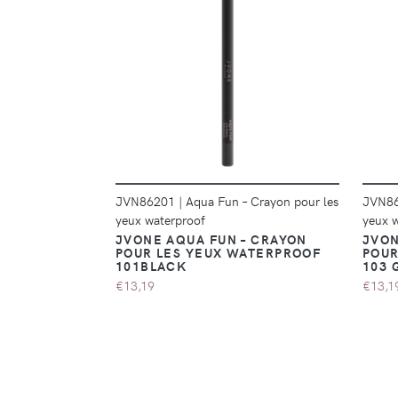
DÉTAILS
JVN86201
|
Aqua Fun – Crayon pour les
JVN8
yeux waterproof
yeux 
JVONE AQUA FUN – CRAYON
JVON
POUR LES YEUX WATERPROOF
POUR
101BLACK
103 
€13,19
€13,1