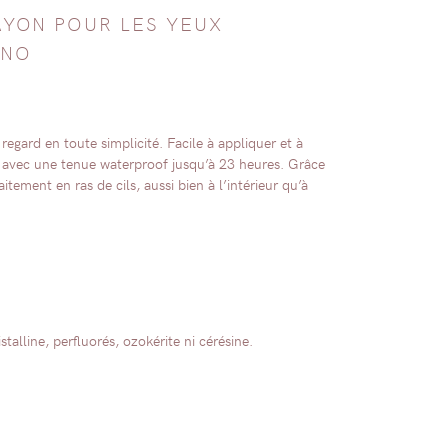
AYON POUR LES YEUX
ANO
egard en toute simplicité. Facile à appliquer et à
te avec une tenue waterproof jusqu’à 23 heures. Grâce
aitement en ras de cils, aussi bien à l’intérieur qu’à
talline, perfluorés, ozokérite ni cérésine.