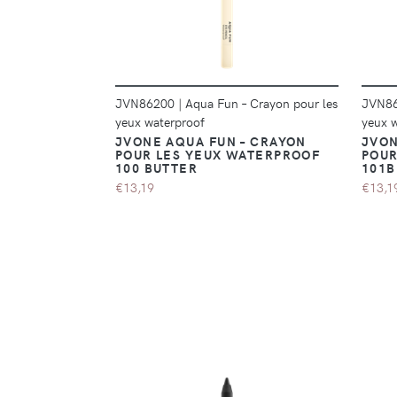
JVN86200
|
Aqua Fun – Crayon pour les
JVN8
yeux waterproof
yeux 
JVONE AQUA FUN – CRAYON
JVON
POUR LES YEUX WATERPROOF
POUR
100 BUTTER
101
€13,19
€13,1