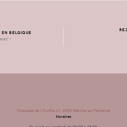
RE
E EN BELGIQUE
HAT *
Chaussée de l'Ourthe 21, 6900 Marche-en-Famenne
Horaires
Du lundi au vendredi de 09:00 à 18:00