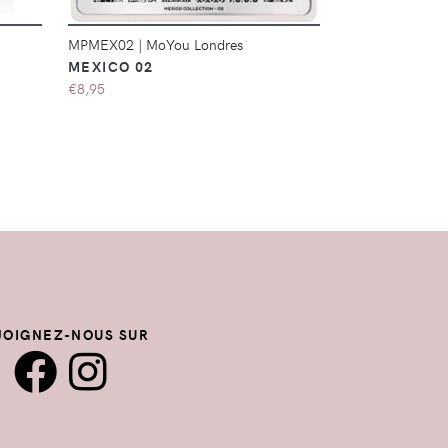
MPMEX02
|
MoYou Londres
MN096
|
MoYou
MEXICO 02
STAMPING PO
9ML
€8,95
€8,26
JOIGNEZ-NOUS SUR