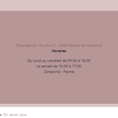
Chaussée de l'Ourthe 21, 6900 Marche-en-Famenne
Horaires
Du lundi au vendredi de 09:00 à 18:00
Le samedi de 10:00 à 17:00
Dimanche : Fermé
Condit
es.
En savoir plus