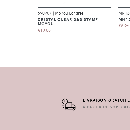
690907
|
MoYou Londres
MN13
CRISTAL CLEAR S&S STAMP
MN13
MOYOU
€8,26
€10,83
LIVRAISON GRATUIT
À PARTIR DE 99€ D'AC