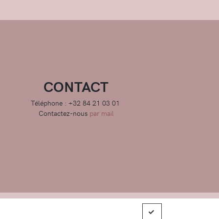
CONTACT
Téléphone : +32 84 21 03 01
Contactez-nous
par mail
ions générales de ventes
|
Charte de confidentialité