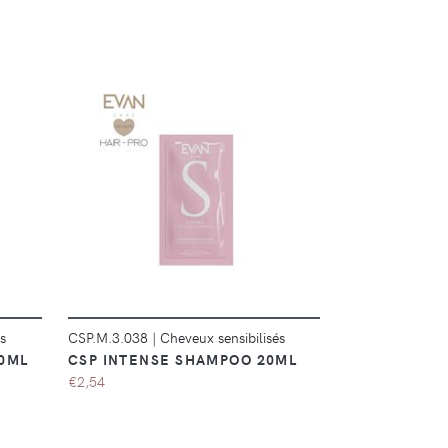
DÉTAILS
s
CSP.M.3.038
|
Cheveux sensibilisés
CSP.M.3.041
|
C
00ML
CSP INTENSE SHAMPOO 20ML
CSP INTENS
MASK 20ML
€2,54
€2,54