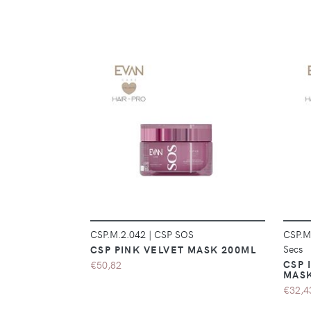
DÉTAILS
CSP.M.2.042
|
CSP SOS
CSP.M
Secs
CSP PINK VELVET MASK 200ML
CSP 
€50,82
MASK
€32,4