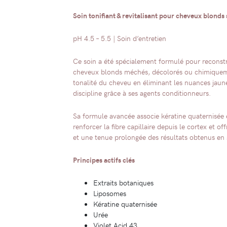
Soin tonifiant & revitalisant pour cheveux blonds 
pH 4.5 – 5.5 | Soin d’entretien
Ce soin a été spécialement formulé pour reconstruir
cheveux blonds méchés, décolorés ou chimiquement 
tonalité du cheveu en éliminant les nuances jaun
discipline grâce à ses agents conditionneurs.
Sa formule avancée associe kératine quaternisée et
renforcer la fibre capillaire depuis le cortex et o
et une tenue prolongée des résultats obtenus en 
Principes actifs clés
Extraits botaniques
Liposomes
Kératine quaternisée
Urée
Violet Acid 43