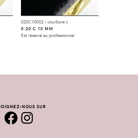
020C10002
|
courbure c
003C10002
|
co
0.20 C 10 MM
0.03 C 10 M
Est réservé au professionnel
Est réservé au p
JOIGNEZ-NOUS SUR