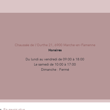
Chaussée de l'Ourthe 21, 6900 Marche-en-Famenne
Horaires
Du lundi au vendredi de 09:00 à 18:00
Le samedi de 10:00 à 17:00
Dimanche : Fermé
Condit
es.
En savoir plus