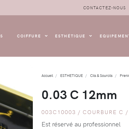
CONTACTEZ-NOUS
S
COIFFURE
ESTHÉTIQUE
EQUIPEMEN
Accueil
ESTHETIQUE
Cils & Sourcils
Preni
0.03 C 12mm
003C10003 /
COURBURE C
Est réservé au professionnel