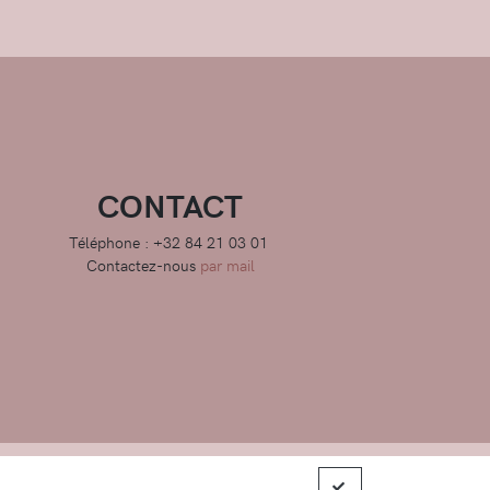
CONTACT
Téléphone : +32 84 21 03 01
Contactez-nous
par mail
ions générales de ventes
|
Charte de confidentialité