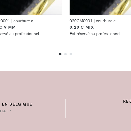
90001
|
courbure c
020CM0001
|
courbure c
 C 9 MM
0.20 C MIX
servé au professionnel
Est réservé au professionnel
RE
E EN BELGIQUE
HAT *