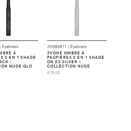
DÉTAILS
DÉTAILS
|
Eyeliners
JVN86811
|
Eyeliners
MBRE À
JVONE OMBRE À
S 2 EN 1 SHADE
PAUPIÈRES 2 EN 1 SHADE
ACK -
ON 03 SILVER –
ION NUDE GLO
COLLECTION NUDE
€18,03