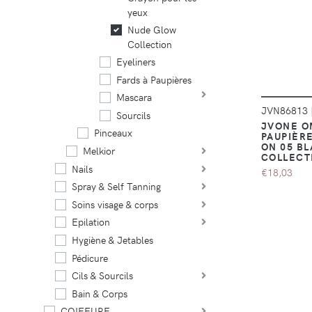
yeux
Nude Glow
Collection
Eyeliners
Fards à Paupières
Mascara
JVN86813
Sourcils
JVONE O
Pinceaux
PAUPIÈRE
ON 05 BL
Melkior
COLLECT
Nails
€18,03
Spray & Self Tanning
Soins visage & corps
Epilation
Hygiène & Jetables
Pédicure
Cils & Sourcils
Bain & Corps
COIFFURE