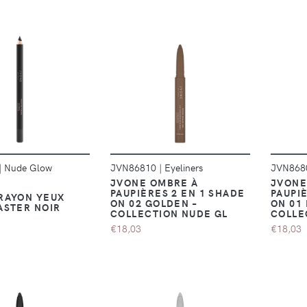
DÉTAILS
DÉTAILS
|
Nude Glow
JVN86810
|
Eyeliners
JVN86
JVONE OMBRE À
JVONE
PAUPIÈRES 2 EN 1 SHADE
PAUPI
RAYON YEUX
ON 02 GOLDEN –
ON 01
ASTER NOIR
COLLECTION NUDE GL
COLLE
€18,03
€18,03