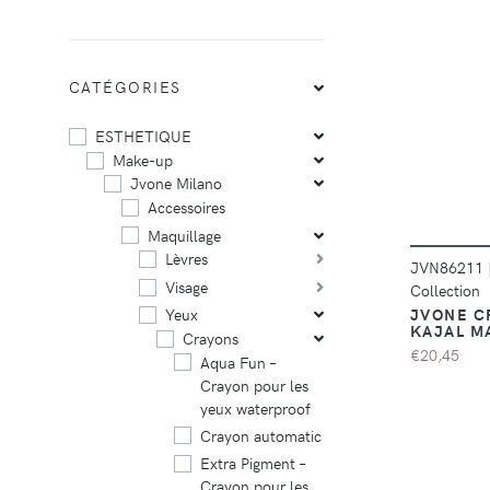
CATÉGORIES
ESTHETIQUE
Make-up
Jvone Milano
Accessoires
Maquillage
Lèvres
JVN86211
Visage
Collection
JVONE C
Yeux
KAJAL M
Crayons
€20,45
Aqua Fun –
Crayon pour les
yeux waterproof
Crayon automatic
Extra Pigment –
Crayon pour les