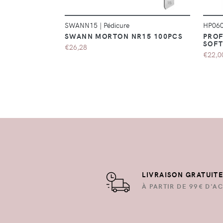
SWANN15
|
Pédicure
HP06
SWANN MORTON NR15 100PCS
PROF
SOFT
€26,28
€22,0
LIVRAISON GRATUIT
À PARTIR DE 99€ D'AC