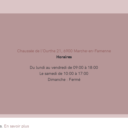
Chaussée de l'Ourthe 21, 6900 Marche-en-Famenne
Horaires
Du lundi au vendredi de 09:00 à 18:00
Le samedi de 10:00 à 17:00
Dimanche : Fermé
Condit
es.
En savoir plus