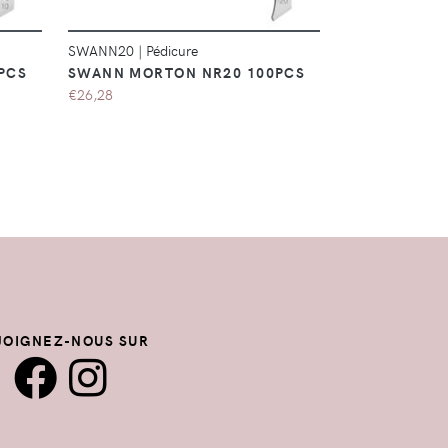
SWANN20
|
Pédicure
HP0104001.FT
PCS
SWANN MORTON NR20 100PCS
CRACKED HE
125ML
€26,28
€22,00
JOIGNEZ-NOUS SUR