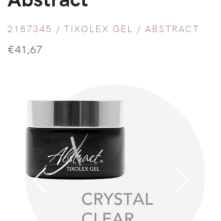
2187345 /
TIXOLEX GEL
/
ABSTRACT
€
41,67