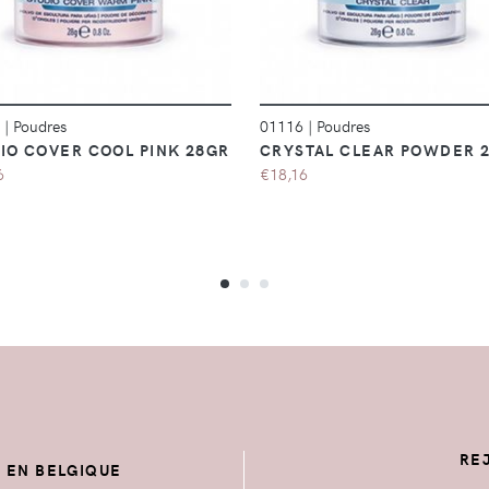
5
|
Poudres
01116
|
Poudres
IO COVER COOL PINK 28GR
CRYSTAL CLEAR POWDER 
6
€18,16
RE
E EN BELGIQUE