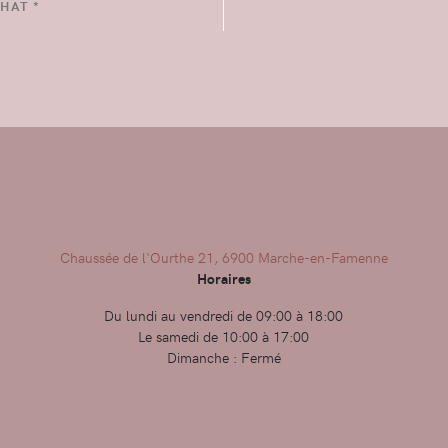
HAT *
Chaussée de l'Ourthe 21, 6900 Marche-en-Famenne
Horaires
Du lundi au vendredi de 09:00 à 18:00
Le samedi de 10:00 à 17:00
Dimanche : Fermé