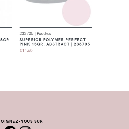
233705
|
Poudres
01126
|
Poudres
28GR
SUPERIOR POLYMER PERFECT
STUDIO COV
PINK 15GR, ABSTRACT | 233705
105GR
€14,60
€50,75
JOIGNEZ-NOUS SUR