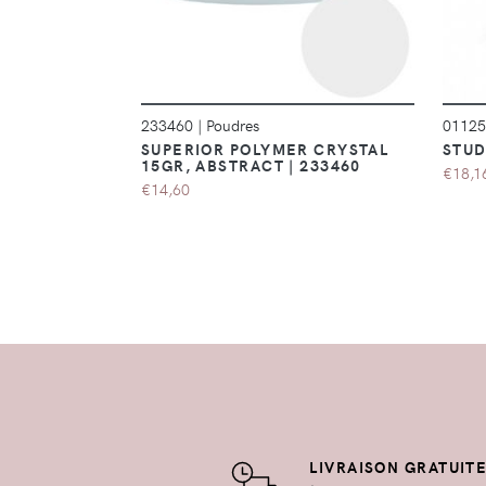
233460
|
Poudres
0112
SUPERIOR POLYMER CRYSTAL
STUD
15GR, ABSTRACT | 233460
€18,1
€14,60
LIVRAISON GRATUIT