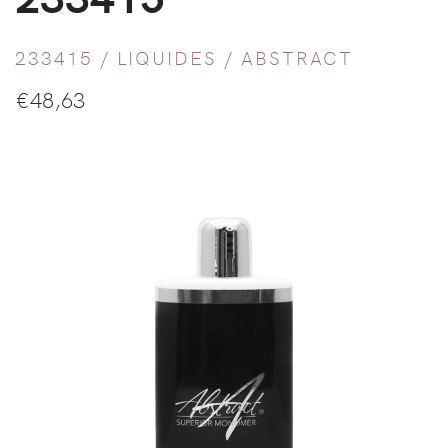
233415 /
LIQUIDES
/
ABSTRACT
€
48,63