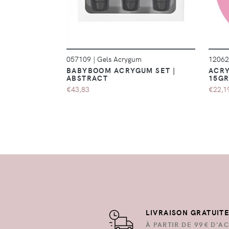
057109
|
Gels Acrygum
1206
BABYBOOM ACRYGUM SET |
ACRY
ABSTRACT
15GR
€43,83
€22,1
LIVRAISON GRATUIT
À PARTIR DE 99€ D'AC