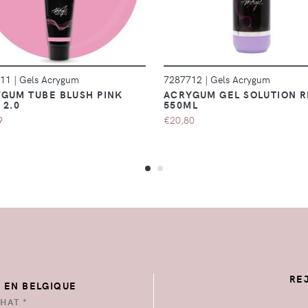
211
|
Gels Acrygum
7287712
|
Gels Acrygum
GUM TUBE BLUSH PINK
ACRYGUM GEL SOLUTION R
 2.0
550ML
9
€20,80
RE
E EN BELGIQUE
HAT *