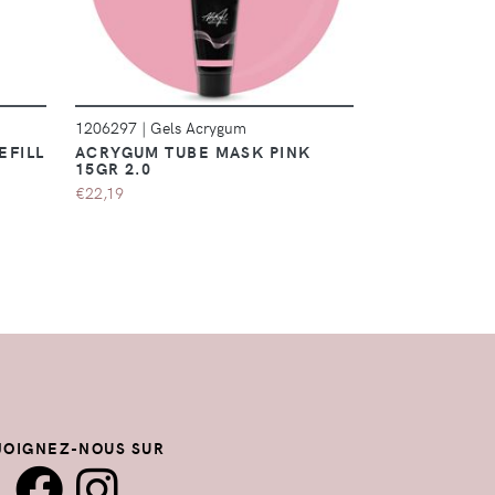
1206297
|
Gels Acrygum
1206358
|
Gels
EFILL
ACRYGUM TUBE MASK PINK
ACRYGUM TU
15GR 2.0
15GR 2.0
€22,19
€22,19
JOIGNEZ-NOUS SUR