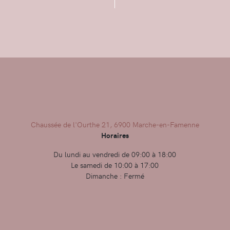
Chaussée de l'Ourthe 21, 6900 Marche-en-Famenne
Horaires
Du lundi au vendredi de 09:00 à 18:00
Le samedi de 10:00 à 17:00
Dimanche : Fermé