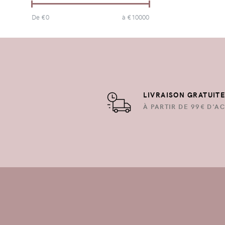
De €
0
à €
10000
LIVRAISON GRATUIT
À PARTIR DE 99€ D'AC