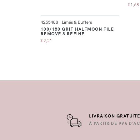
€1,68
4255488
|
Limes & Buffers
100/180 GRIT HALFMOON FILE
REMOVE & REFINE
€2,21
LIVRAISON GRATUIT
À PARTIR DE 99€ D'AC