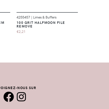
4255457
|
Limes & Buffers
7301334
|
Limes
CM
100 GRIT HALFMOON FILE
POLISSOIR 
REMOVE
€1,88
€2,21
JOIGNEZ-NOUS SUR