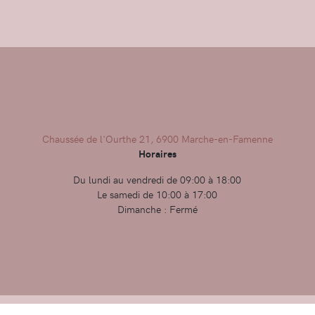
Chaussée de l'Ourthe 21, 6900 Marche-en-Famenne
Horaires
Du lundi au vendredi de 09:00 à 18:00
Le samedi de 10:00 à 17:00
Dimanche : Fermé