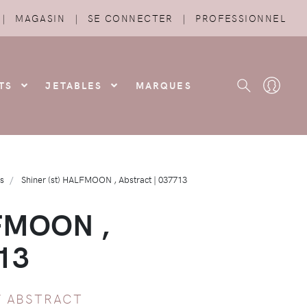
|
MAGASIN
|
SE CONNECTER
|
PROFESSIONNEL
TS
JETABLES
MARQUES
rs
Shiner (st) HALFMOON , Abstract | 037713
LFMOON ,
713
/
ABSTRACT