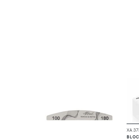
DÉTAILS
XA.37
BLOC