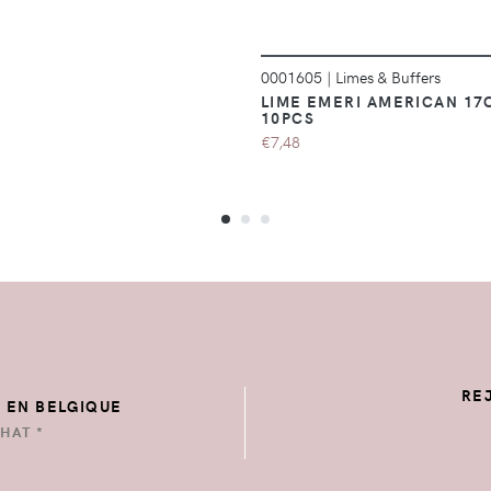
0001605
|
Limes & Buffers
LIME EMERI AMERICAN 17
10PCS
€7,48
RE
E EN BELGIQUE
HAT *