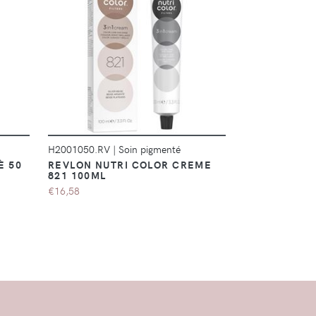
DÉTAILS
H2001050.RV
|
Soin pigmenté
H2001028.RV
|
È 50
REVLON NUTRI COLOR CREME
REVLON NUT
821 100ML
100ML
€16,58
€16,58