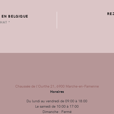
RE
E EN BELGIQUE
HAT *
Chaussée de l'Ourthe 21, 6900 Marche-en-Famenne
Horaires
Du lundi au vendredi de 09:00 à 18:00
Le samedi de 10:00 à 17:00
Dimanche : Fermé