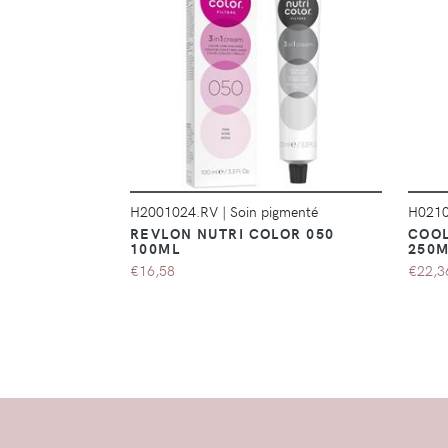
DÉTAILS
H2001024.RV
|
Soin pigmenté
H021
REVLON NUTRI COLOR 050
COOL
100ML
250M
€16,58
€22,3