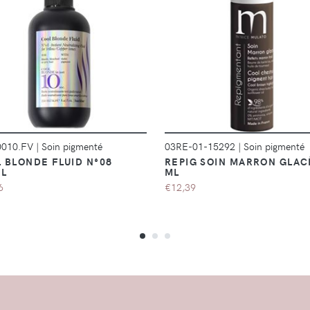
DÉTAILS
DÉTAILS
0010.FV
|
Soin pigmenté
03RE-01-15292
|
Soin pigmenté
 BLONDE FLUID N°08
REPIG SOIN MARRON GLAC
L
ML
6
€12,39