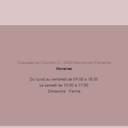
Chaussée de l'Ourthe 21, 6900 Marche-en-Famenne
Horaires
Du lundi au vendredi de 09:00 à 18:00
Le samedi de 10:00 à 17:00
Dimanche : Fermé