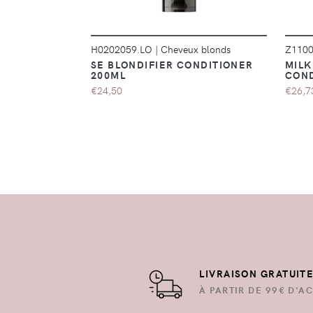
H0202059.LO
|
Cheveux blonds
Z110
SE BLONDIFIER CONDITIONER
MILK
200ML
COND
€24,50
€26,7
LIVRAISON GRATUIT
À PARTIR DE 99€ D'AC