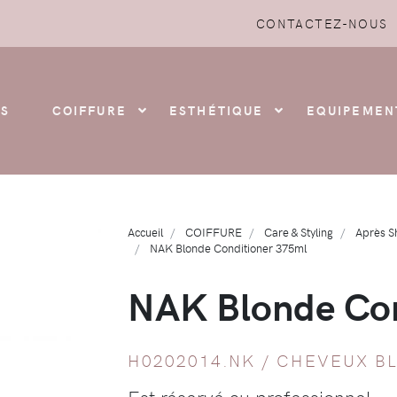
CONTACTEZ-NOUS
S
COIFFURE
ESTHÉTIQUE
EQUIPEMEN
Accueil
COIFFURE
Care & Styling
Après 
NAK Blonde Conditioner 375ml
NAK Blonde Con
H0202014.NK /
CHEVEUX B
Est réservé au professionnel