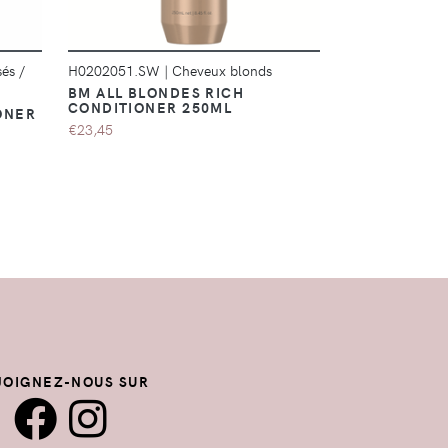
sés /
H0202051.SW
|
Cheveux blonds
ICYBL0002
|
Ch
BM ALL BLONDES RICH
ICY BLOND 
CONDITIONER 250ML
ONER
€12,04
€23,45
JOIGNEZ-NOUS SUR