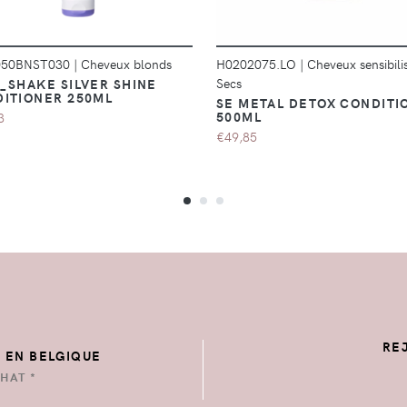
050BNST030
|
Cheveux blonds
H0202075.LO
|
Cheveux sensibili
Secs
_SHAKE SILVER SHINE
ITIONER 250ML
SE METAL DETOX CONDITI
500ML
3
€49,85
RE
E EN BELGIQUE
HAT *