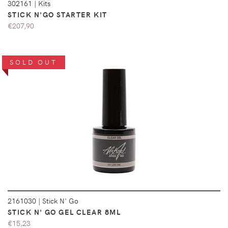
302161
|
Kits
STICK N'GO STARTER KIT
€207,90
SOLD OUT
DÉTAILS
2161030
|
Stick N' Go
STICK N' GO GEL CLEAR 8ML
€15,23