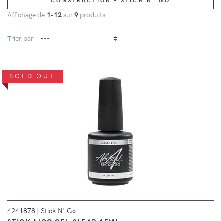
CONSTRUCTION - STICK N' GO
Affichage de
1-12
sur
9
produits
Trier par
SOLD OUT
DÉTAILS
4241878
|
Stick N' Go