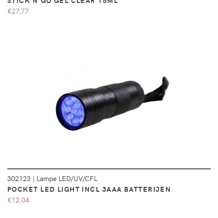
STICK N'GO GEL CLEAR 15ML
€27,77
DÉTAILS
302123
|
Lampe LED/UV/CFL
POCKET LED LIGHT INCL 3AAA BATTERIJEN
€12,04