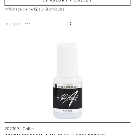
CHABLONS - COLLES
Affichage de
1-12
sur
3
produits
Trier par
DÉTAILS
202359
|
Colles