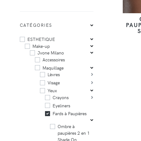
PAUP
CATÉGORIES
ESTHETIQUE
Make-up
Jvone Milano
Accessoires
Maquillage
Lèvres
Visage
Yeux
Crayons
Eyeliners
Fards à Paupières
Ombre à
paupières 2 en 1
Shade On