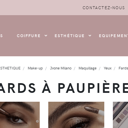
CONTACTEZ-NOUS
S
COIFFURE
ESTHÉTIQUE
EQUIPEMEN
ESTHETIQUE
Make-up
Jvone Milano
Maquillage
Yeux
Fards
ARDS À PAUPIÈR