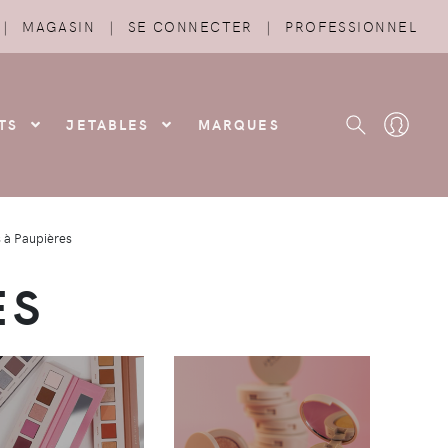
|
MAGASIN
|
SE CONNECTER
|
PROFESSIONNEL
TS
JETABLES
MARQUES
 à Paupières
ES