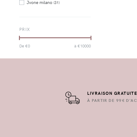
Jvone milano
(31)
PRIX
De €
0
à €
10000
LIVRAISON GRATUIT
À PARTIR DE 99€ D'AC