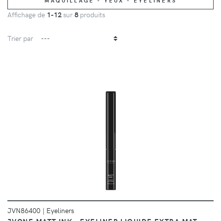
MAQUILLAGE - YEUX - EYELINERS
Affichage de
1-12
sur
8
produits
Trier par
DÉTAILS
JVN86400
|
Eyeliners