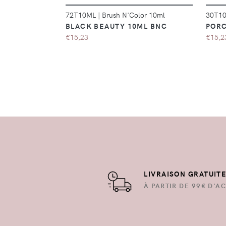
72T10ML
|
Brush N'Color 10ml
30T1
BLACK BEAUTY 10ML BNC
PORC
€15,23
€15,2
LIVRAISON GRATUIT
À PARTIR DE 99€ D'AC