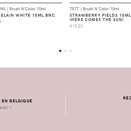
0ML
|
Brush N'Color 10ml
757T
|
Brush N'Color 10ml
ELAIN WHITE 10ML BNC
STRAWBERRY FIELDS 10M
(HERE COMES THE SUN)
3
€15,23
RE
E EN BELGIQUE
HAT *