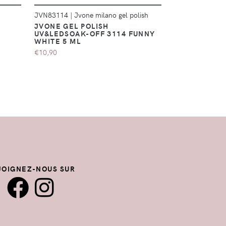
JVN83114
|
Jvone milano gel polish
JVN83077
|
Jvo
L
JVONE GEL POLISH
JVONE GEL P
UV&LEDSOAK-OFF 3114 FUNNY
UV&LEDSOAK
WHITE 5 ML
5ML
€10,90
€10,90
JOIGNEZ-NOUS SUR