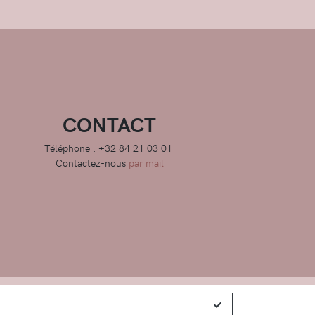
CONTACT
Téléphone : +32 84 21 03 01
Contactez-nous
par mail
ions générales de ventes
|
Charte de confidentialité