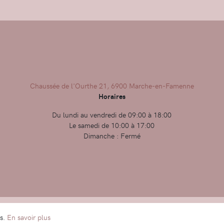
Chaussée de l'Ourthe 21, 6900 Marche-en-Famenne
Horaires
Du lundi au vendredi de 09:00 à 18:00
Le samedi de 10:00 à 17:00
Dimanche : Fermé
Condit
es.
En savoir plus